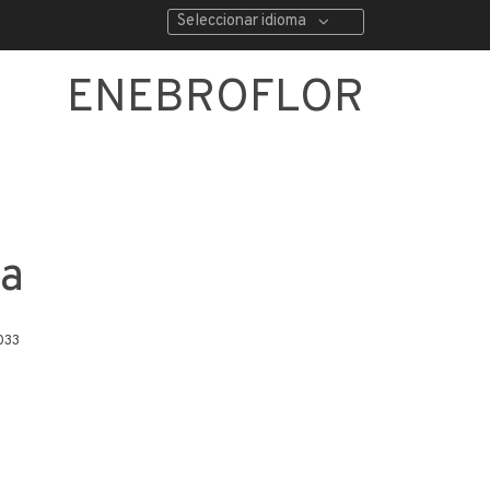
Seleccionar idioma
ENEBROFLOR
ea
033