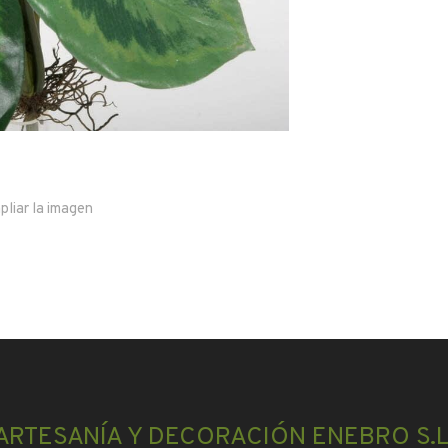
pliar la imagen
ARTESANÍA Y DECORACIÓN ENEBRO S.L