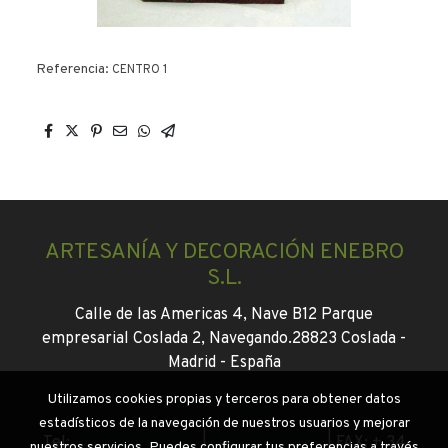
Referencia:
CENTRO 1
ARTESANÍA Y DECORACIÓN ENEBRO
S.L.
Calle de las Americas 4, Nave B12 Parque
empresarial Coslada 2, Navegando.
28823 Coslada -
Madrid -
España
Utilizamos cookies propias y terceros para obtener datos
info@enebroflor.es
estadísticos de la navegación de nuestros usuarios y mejorar
Tel:
+ 34 916745046
|
+34 647130931
|
FAX: + 34
nuestros servicios. Puedes configurar tus preferencias a través