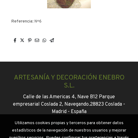
Referencia:
Nº6
ARTESANÍA Y DECORACIÓN ENEBRO
S.L.
Calle de las Americas 4, Nave B12 Parque
empresarial Coslada 2, Navegando.
28823 Coslada -
Madrid -
España
Utilizamos cookies propias y terceros para obtener datos
info@enebroflor.es
estadísticos de la navegación de nuestros usuarios y mejorar
Tel:
+ 34 916745046
|
+34 647130931
|
FAX: + 34
nuestros servicios. Puedes configurar tus preferencias a través