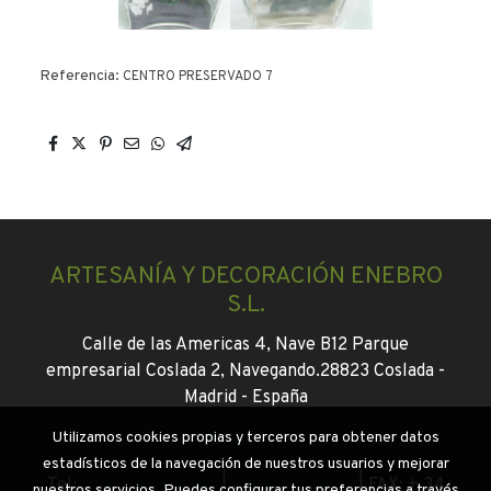
Referencia:
CENTRO PRESERVADO 7
ARTESANÍA Y DECORACIÓN ENEBRO
S.L.
Calle de las Americas 4, Nave B12 Parque
empresarial Coslada 2, Navegando.
28823 Coslada -
Madrid -
España
Utilizamos cookies propias y terceros para obtener datos
info@enebroflor.es
estadísticos de la navegación de nuestros usuarios y mejorar
Tel:
+ 34 916745046
|
+34 647130931
|
FAX: + 34
nuestros servicios. Puedes configurar tus preferencias a través