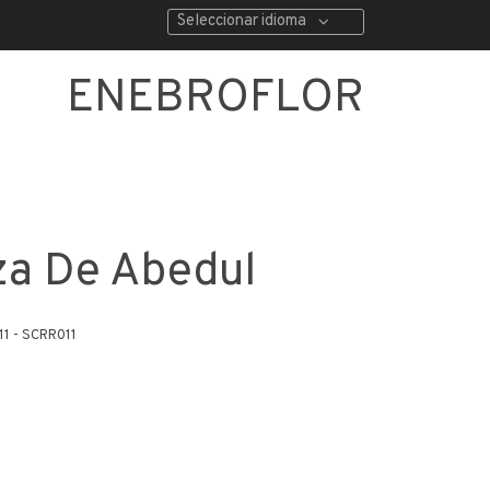
Seleccionar idioma
ENEBROFLOR
za De Abedul
1 - SCRR011