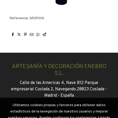
Referencia:
ARQP006
ARTESANÍA Y DECORACIÓN ENEBRO
S.L.
Calle de las Americas 4, Nave B12 Parque
empresarial Coslada 2, Navegando.
28823 Coslada -
Madrid -
España
Utilizamos cookies propias y terceros para obtener datos
info@enebroflor.es
estadísticos de la navegación de nuestros usuarios y mejorar
Tel:
+ 34 916745046
|
+34 647130931
|
FAX: + 34
nuestros servicios. Puedes configurar tus preferencias a través