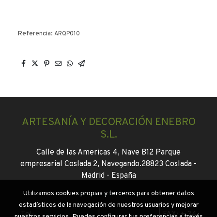
Referencia:
ARQP010
ARTESANÍA Y DECORACIÓN ENEBRO
S.L.
Calle de las Americas 4, Nave B12 Parque
empresarial Coslada 2, Navegando.
28823 Coslada -
Madrid -
España
Utilizamos cookies propias y terceros para obtener datos
info@enebroflor.es
estadísticos de la navegación de nuestros usuarios y mejorar
Tel:
+ 34 916745046
|
+34 647130931
|
FAX: + 34
nuestros servicios. Puedes configurar tus preferencias a través