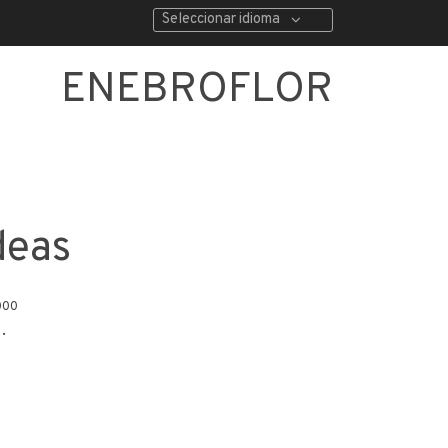
Seleccionar idioma
ENEBROFLOR
deas
000
.