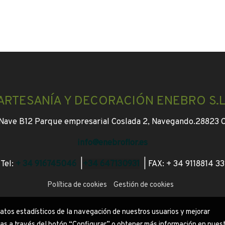
ARTESANÍA Y DECORACIÓN ENEBRO S.L
, Nave B12 Parque empresarial Coslada 2, Navegando.
28823 C
info@enebroflor.es
Tel:
+ 34 916745046
|
+34 647130931
|
FAX: + 34 9118814 33
Política de cookies
Gestión de cookies
datos estadísticos de la navegación de nuestros usuarios y mejorar
ias a través del botón “Configurar” o obtener más información en nues