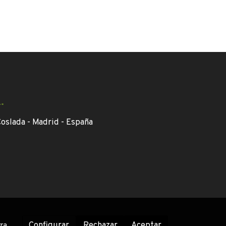
.
oslada - Madrid -
España
Configurar
Rechazar
Aceptar
tra