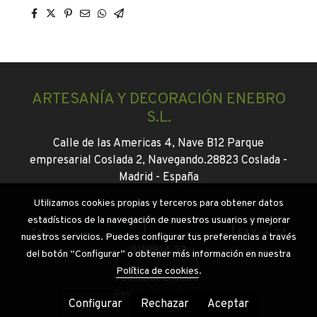
ARTESANÍA Y DECORACIÓN ENEBRO
S.L.
Calle de las Americas 4, Nave B12 Parque
empresarial Coslada 2, Navegando.
28823 Coslada -
Madrid -
España
Utilizamos cookies propias y terceros para obtener datos
info@enebroflor.es
estadísticos de la navegación de nuestros usuarios y mejorar
Tel:
+ 34 916745046
|
+34 647130931
|
FAX: + 34
nuestros servicios. Puedes configurar tus preferencias a través
9118814 33
del botón “Configurar” o obtener más información en nuestra
Política de cookies
.
Política de cookies
Gestión de cookies
Configurar
Rechazar
Aceptar