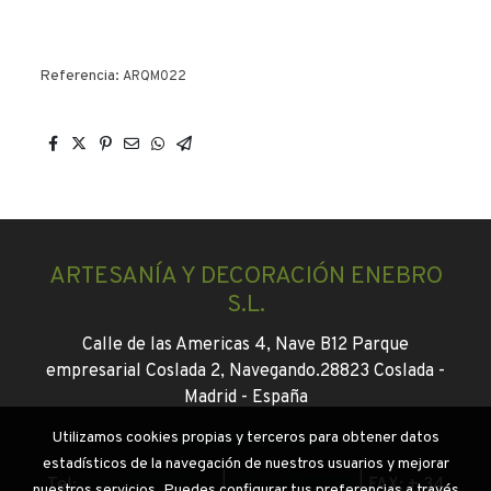
Referencia:
ARQM022
ARTESANÍA Y DECORACIÓN ENEBRO
S.L.
Calle de las Americas 4, Nave B12 Parque
empresarial Coslada 2, Navegando.
28823 Coslada -
Madrid -
España
Utilizamos cookies propias y terceros para obtener datos
info@enebroflor.es
estadísticos de la navegación de nuestros usuarios y mejorar
Tel:
+ 34 916745046
|
+34 647130931
|
FAX: + 34
nuestros servicios. Puedes configurar tus preferencias a través